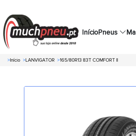
Início
Pneus
Ma
>
Início
>
LANVIGATOR
>
165/80R13 83T COMFORT II