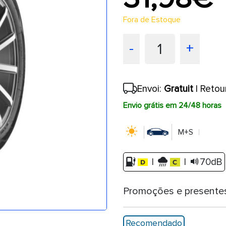
Fora de Estoque
1
-
+
Envoi:
Gratuit
| Retou
Envio grátis em 24/48 horas
M+S
|
|
70dB
Promoções e presente
Recomendado