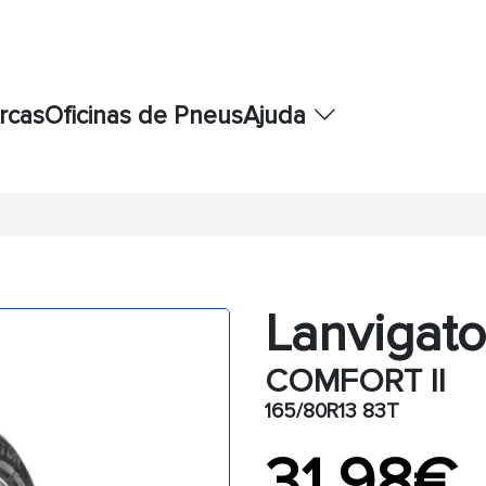
rcas
Oficinas de Pneus
Ajuda
Lanvigato
COMFORT II
165/80R13 83T
31,98€