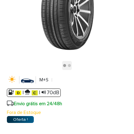
M+S
|
|
70dB
Envio grátis em 24/48h
Fora de Estoque
Oferta !