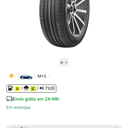
M+S
|
|
71dB
Envio grátis em 24/48h
Em estoque