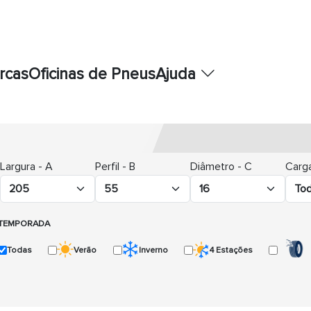
rcas
Oficinas de Pneus
Ajuda
Largura - A
Perfil - B
Diâmetro - C
Carga
TEMPORADA
Todas
Verão
Inverno
4 Estações