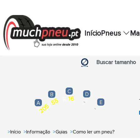
Início
Pneus
Ma
Buscar tamanho
C
D
B
16
R
55
-
E
A
/
205
-
>
Início
>
Informação
>
Guias
>
Como ler um pneu?