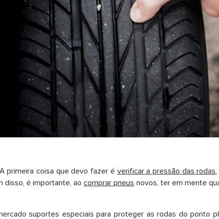
A primeira coisa que devo fazer é
verificar a pressão das rodas
 disso, é importante, ao
comprar pneus
novos, ter em mente qual
ercado suportes especiais para proteger as rodas do ponto pla