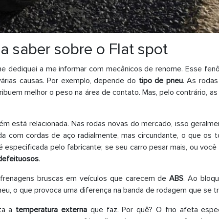
a saber sobre o Flat spot
o me dediquei a me informar com mecânicos de renome. Esse fe
várias causas. Por exemplo, depende do
tipo de pneu
. As rodas
uem melhor o peso na área de contato. Mas, pelo contrário, as r
m está relacionada. Nas rodas novas do mercado, isso geralmen
a com cordas de aço radialmente, mas circundante, o que os t
é especificada pelo fabricante; se seu carro pesar mais, ou vo
defeituosos
.
s frenagens bruscas em veículos que carecem de
ABS
. Ao bloq
eu, o que provoca uma diferença na banda de rodagem que se tr
nta a
temperatura externa
que faz. Por quê? O frio afeta espe