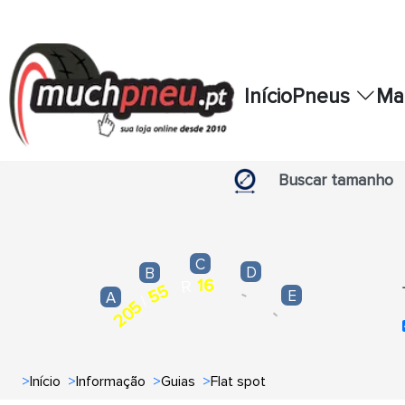
Início
Pneus
Ma
Buscar tamanho
C
D
B
16
R
55
-
E
A
/
205
-
>
Início
>
Informação
>
Guias
>
Flat spot