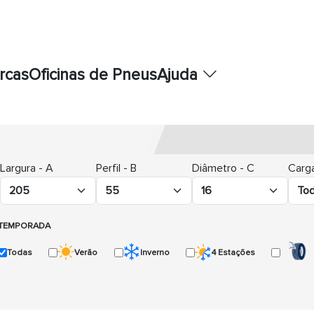
rcas
Oficinas de Pneus
Ajuda
Largura - A
Perfil - B
Diâmetro - C
Carga
TEMPORADA
Todas
Verão
Inverno
4 Estações