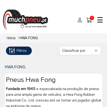
☰
0
>
Início
>
HWA FONG
Início
Filtros
Pneus
Pneus de carro
Marcas
HWA FONG
Pneus 4x4
Oficinas de Pneus
Pneus Hwa Fong
Ajuda
Fundada em 1945
Pneus de moto
e especializada na produção de pneus
para uma ampla gama de veículos, a Hwa Fong Rubber
Industrial Co., Ltd. cresceu até se tornar um jogador global
Contato
Pneus de Van
na indústria de pneus.