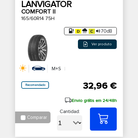
LANVIGATOR
COMFORT II
165/60R14 75H
70dB
Ver produto
M+S
32,96 €
Recomendado
Envio grátis em 24/48h
Cantidad:
Comparar