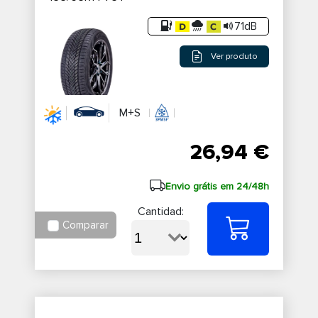
71dB
Ver produto
M+S
26,94 €
Envio grátis em 24/48h
Cantidad:
Comparar