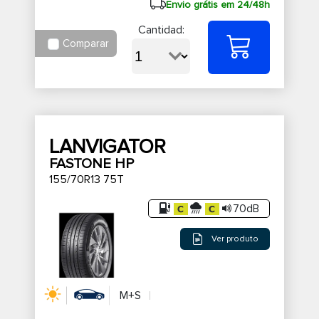
Envio grátis em 24/48h
Cantidad:
Comparar
LANVIGATOR
FASTONE HP
155/70R13 75T
70dB
Ver produto
M+S