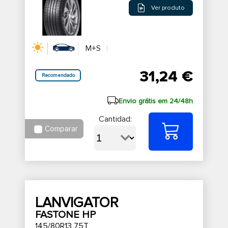
Ver produto
M+S
31,24 €
Recomendado
Envio grátis em 24/48h
Cantidad:
Comparar
LANVIGATOR
FASTONE HP
145/80R13 75T