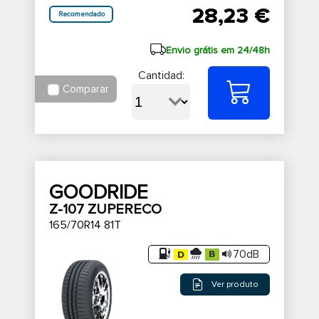
28,23 €
Recomendado
Envio grátis em 24/48h
Cantidad:
Comparar
GOODRIDE
Z-107 ZUPERECO
165/70R14 81T
70dB
Ver produto