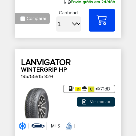
Envio grátis em 24/48h
Cantidad:
Comparar
LANVIGATOR
WINTERGRIP HP
185/55R15 82H
71dB
Ver produto
M+S