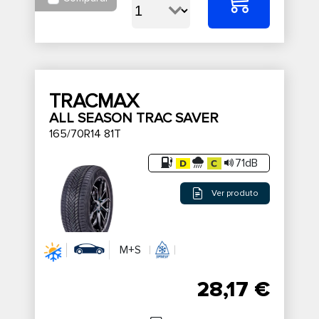
TRACMAX
ALL SEASON TRAC SAVER
165/70R14 81T
71dB
Ver produto
M+S
28,17 €