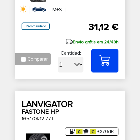
M+S
31,12 €
Recomendado
Envio grátis em 24/48h
Cantidad:
Comparar
LANVIGATOR
FASTONE HP
165/70R12 77T
70dB