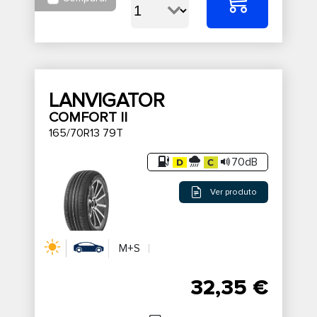
LANVIGATOR
COMFORT II
165/70R13 79T
70dB
Ver produto
M+S
32,35 €