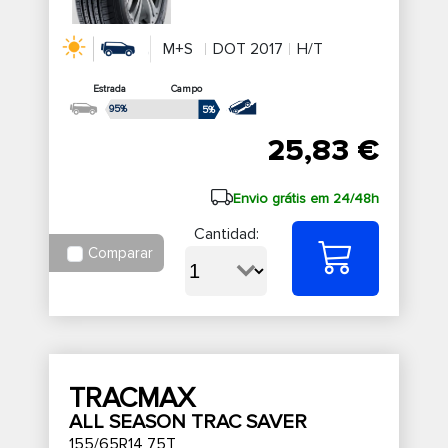
M+S
DOT 2017
H/T
Estrada
Campo
95%
5%
25,83 €
Envio grátis em 24/48h
Cantidad:
Comparar
TRACMAX
ALL SEASON TRAC SAVER
155/65R14 75T