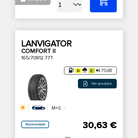
LANVIGATOR
COMFORT II
165/70R12 77T
70dB
Ver produto
M+S
30,63 €
Recomendado