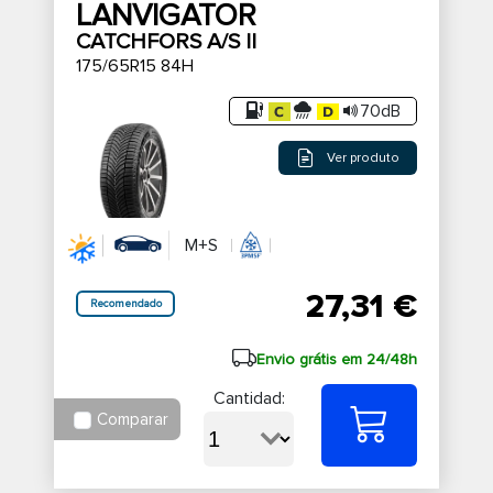
LANVIGATOR
CATCHFORS A/S II
175/65R15 84H
70dB
Ver produto
M+S
27,31 €
Recomendado
Envio grátis em 24/48h
Cantidad:
Comparar