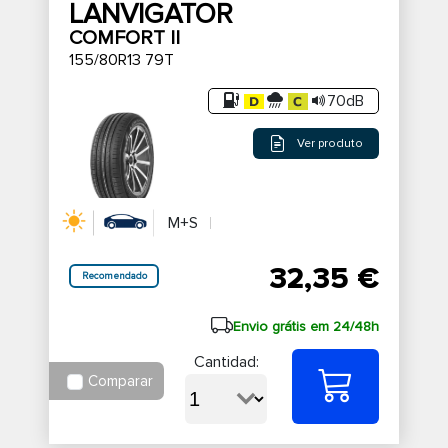
LANVIGATOR
COMFORT II
155/80R13 79T
70dB
Ver produto
M+S
32,35 €
Recomendado
Envio grátis em 24/48h
Cantidad:
Comparar