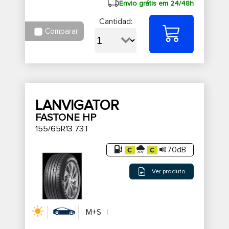
Envio grátis em 24/48h
Cantidad:
Comparar
LANVIGATOR
FASTONE HP
155/65R13 73T
70dB
Ver produto
M+S