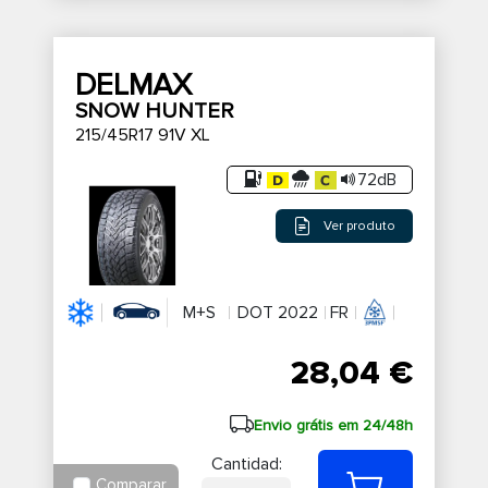
DELMAX
SNOW HUNTER
215/45R17 91V XL
72dB
Ver produto
M+S
DOT 2022
FR
28,04 €
Envio grátis em 24/48h
Cantidad:
Comparar