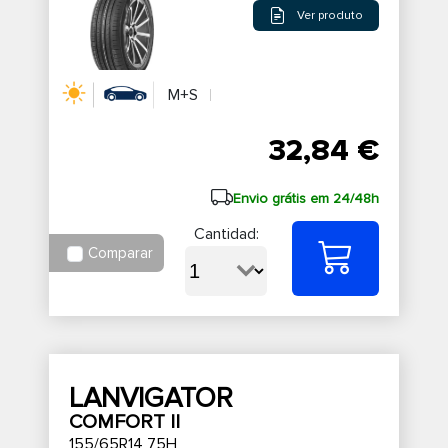
Ver produto
M+S
32,84 €
Envio grátis em 24/48h
Cantidad:
Comparar
LANVIGATOR
COMFORT II
155/65R14 75H