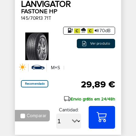
LANVIGATOR
FASTONE HP
145/70R13 71T
70dB
Ver produto
M+S
29,89 €
Recomendado
Envio grátis em 24/48h
Cantidad:
Comparar