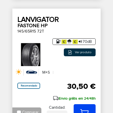
LANVIGATOR
FASTONE HP
145/65R15 72T
70dB
Ver produto
M+S
30,50 €
Recomendado
Envio grátis em 24/48h
Cantidad:
Comparar