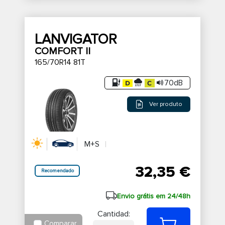
LANVIGATOR
COMFORT II
165/70R14 81T
70dB
Ver produto
M+S
32,35 €
Recomendado
Envio grátis em 24/48h
Cantidad:
Comparar