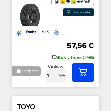
69dB
Ver produto
M+S
57,56 €
Envio grátis em 24/48h
Cantidad:
Comparar
TOYO