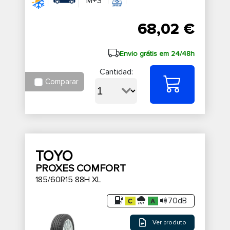
M+S
68,02 €
Envio grátis em 24/48h
Cantidad:
Comparar
TOYO
PROXES COMFORT
185/60R15 88H XL
70dB
Ver produto