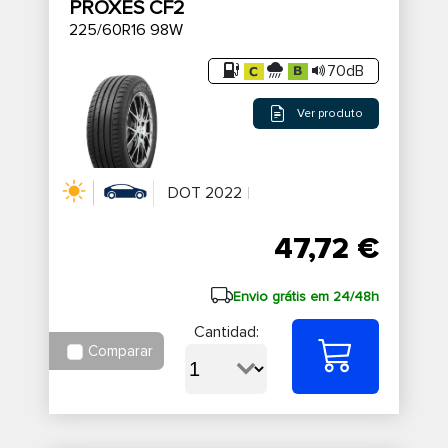
PROXES CF2
225/60R16 98W
70dB
Ver produto
DOT 2022
47,72 €
Envio grátis em 24/48h
Cantidad:
Comparar