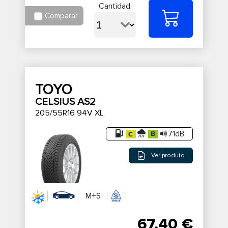
Cantidad:
Comparar
TOYO
CELSIUS AS2
205/55R16 94V XL
71dB
Ver produto
M+S
67,40 €