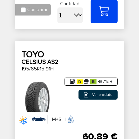
Cantidad:
Comparar
TOYO
CELSIUS AS2
195/65R15 91H
71dB
Ver produto
M+S
60,89 €