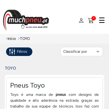
☰
0
>
Início
>
TOYO
Início
Filtros
Pneus
Pneus de carro
Marcas
TOYO
Pneus 4x4
Oficinas de Pneus
Pneus Toyo
Ajuda
Pneus de moto
Toyo é uma marca de
pneus
com designs de
qualidade e alto aderência na estrada, graças ao
Contato
Pneus de Van
trabalho da sua equipe de técnicos. Isso faz com