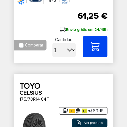
M+S
61,25 €
Envio grátis em 24/48h
Cantidad:
Comparar
TOYO
CELSIUS
175/70R14 84T
69dB
Ver produto