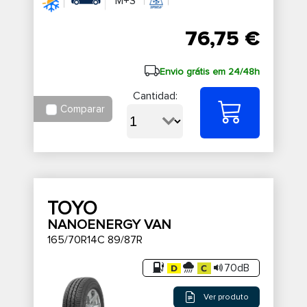
M+S
76,75 €
Envio grátis em 24/48h
Cantidad:
Comparar
TOYO
NANOENERGY VAN
165/70R14C 89/87R
70dB
Ver produto