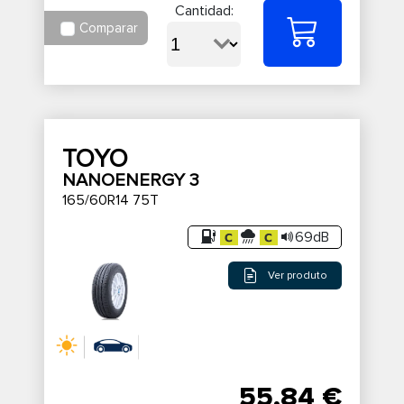
Cantidad:
Comparar
TOYO
NANOENERGY 3
165/60R14 75T
69dB
Ver produto
55,84 €