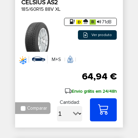
CELSIUS AS2
185/60R15 88V XL
71dB
Ver produto
M+S
64,94 €
Envio grátis em 24/48h
Cantidad:
Comparar