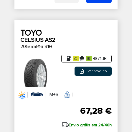
TOYO
CELSIUS AS2
205/55R16 91H
71dB
Ver produto
M+S
67,28 €
Envio grátis em 24/48h