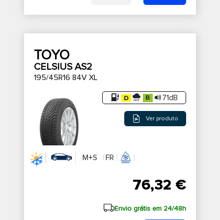
TOYO
CELSIUS AS2
195/45R16 84V XL
71dB
Ver produto
M+S
FR
76,32 €
Envio grátis em 24/48h