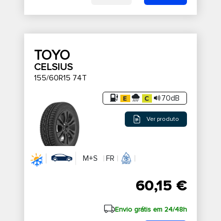
TOYO
CELSIUS
155/60R15 74T
70dB
Ver produto
M+S
FR
60,15 €
Envio grátis em 24/48h