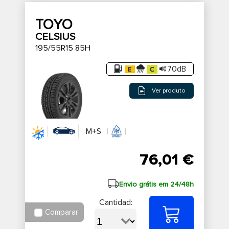
TOYO
CELSIUS
195/55R15 85H
70dB
Ver produto
M+S
76,01 €
Envio grátis em 24/48h
Cantidad:
Comparar