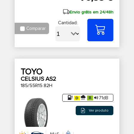
Envio grátis em 24/48h
Cantidad:
Comparar
TOYO
CELSIUS AS2
185/55R15 82H
71dB
Ver produto