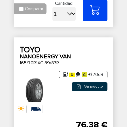
Cantidad:
Comparar
TOYO
NANOENERGY VAN
165/70R14C 89/87R
70dB
Ver produto
76,38 €