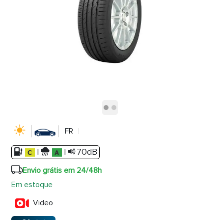
FR
|
|
70dB
Envio grátis em 24/48h
Em estoque
Video