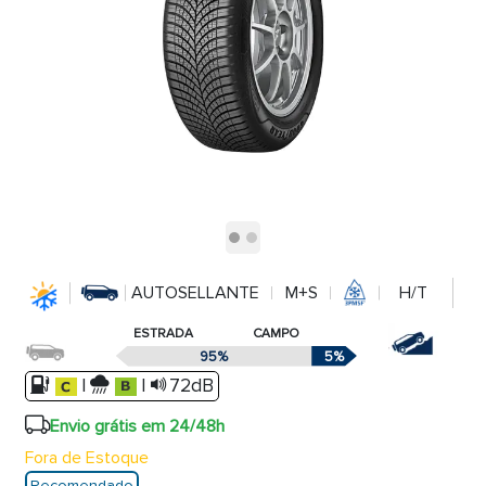
AUTOSELLANTE
M+S
H/T
ESTRADA
CAMPO
95%
5%
|
|
72dB
Envio grátis em 24/48h
Fora de Estoque
Recomendado