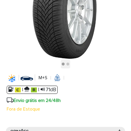
M+S
|
|
71dB
Envio grátis em 24/48h
Fora de Estoque