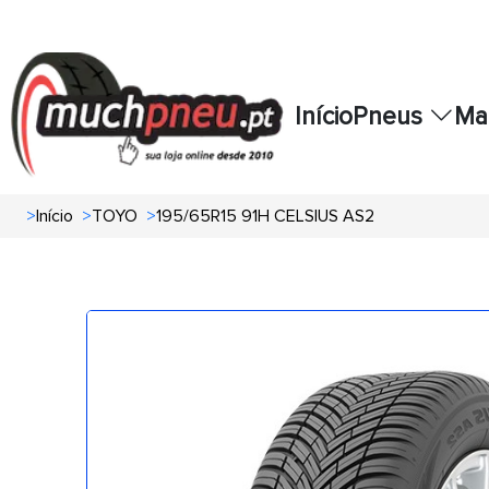
Início
Pneus
Ma
>
Início
>
TOYO
>
195/65R15 91H CELSIUS AS2