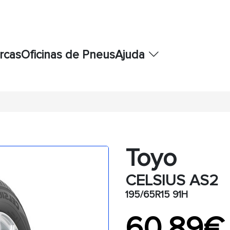
rcas
Oficinas de Pneus
Ajuda
Toyo
CELSIUS AS2
195/65R15 91H
60,89€