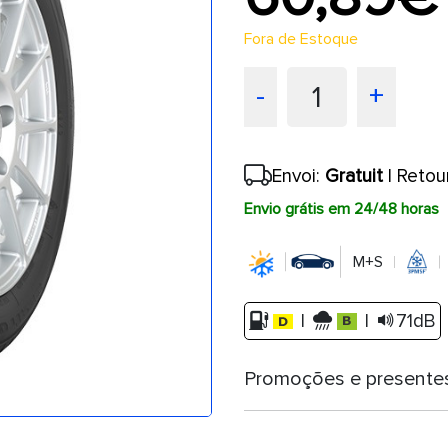
Fora de Estoque
1
-
+
Envoi:
Gratuit
| Retou
Envio grátis em 24/48 horas
M+S
|
|
71dB
Promoções e presente