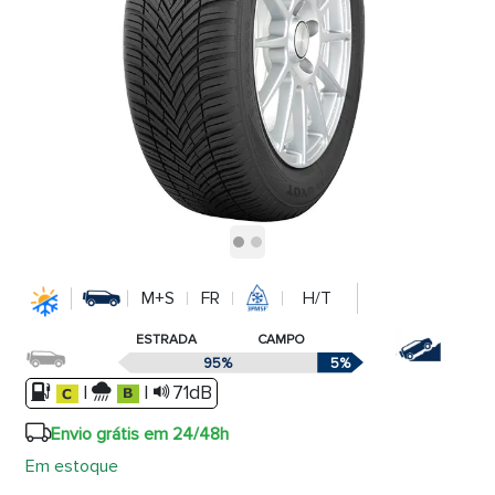
M+S
FR
H/T
ESTRADA
CAMPO
95%
5%
|
|
71dB
Envio grátis em 24/48h
Em estoque