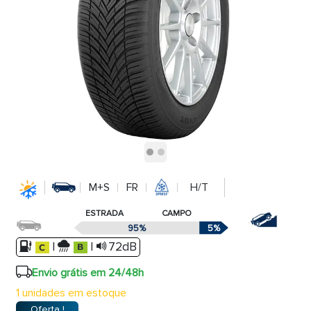
M+S
FR
H/T
ESTRADA
CAMPO
95%
5%
|
|
72dB
Envio grátis em 24/48h
1 unidades em estoque
Oferta !