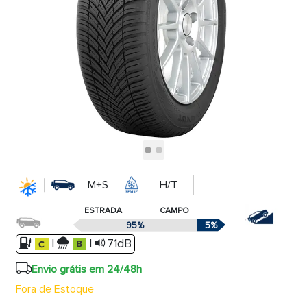
M+S
H/T
ESTRADA
CAMPO
95%
5%
|
|
71dB
Envio grátis em 24/48h
Fora de Estoque