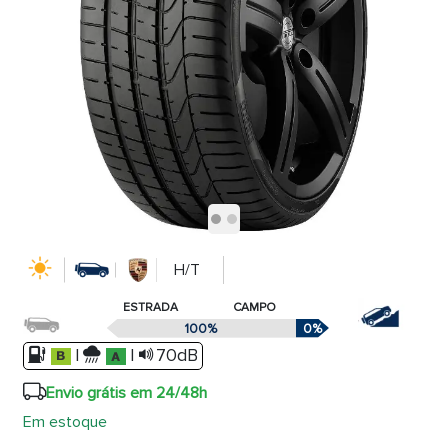
H/T
ESTRADA
CAMPO
100%
0%
|
|
70dB
Envio grátis em 24/48h
Em estoque