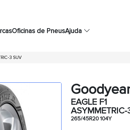
rcas
Oficinas de Pneus
Ajuda
RIC-3 SUV
Goodyea
EAGLE F1
ASYMMETRIC-
265/45R20 104Y