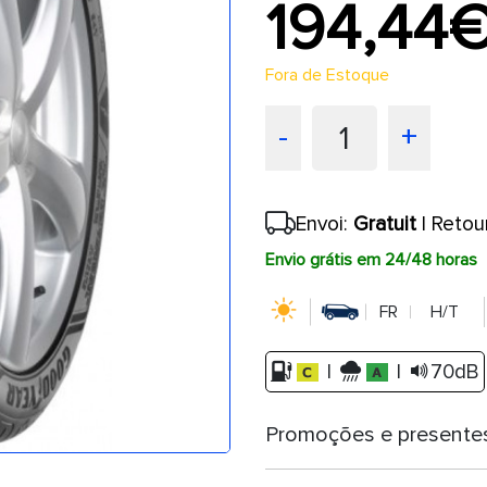
194,44
Fora de Estoque
1
-
+
Envoi:
Gratuit
| Retou
Envio grátis em 24/48 horas
FR
H/T
|
|
70dB
Promoções e presente