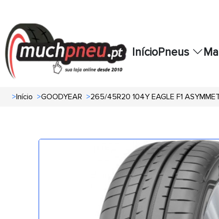
Início
Pneus
Ma
>
Início
>
GOODYEAR
>
265/45R20 104Y EAGLE F1 ASYMMET