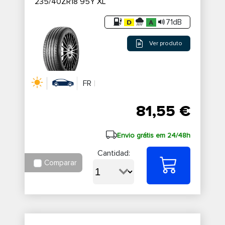
235/40ZR18 95Y XL
71dB
Ver produto
FR
81,55 €
Envio grátis em 24/48h
Cantidad:
Comparar