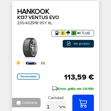
HANKOOK
K137 VENTUS EVO
235/40ZR18 95Y XL
70dB
Ver produto
FR
113,59 €
Recomendado
Envio grátis em 24/48h
Cantidad:
Comparar