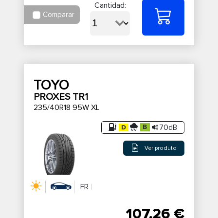
Cantidad:
Comparar
TOYO
PROXES TR1
235/40R18 95W XL
70dB
Ver produto
FR
107,26 €