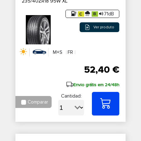
235/40ZR18 95W XL
71dB
Ver produto
M+S
FR
52,40 €
Envio grátis em 24/48h
Cantidad:
Comparar