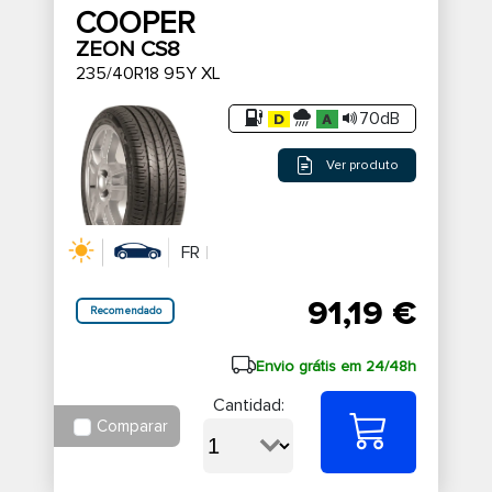
COOPER
ZEON CS8
235/40R18 95Y XL
70dB
Ver produto
FR
91,19 €
Recomendado
Envio grátis em 24/48h
Cantidad:
Comparar