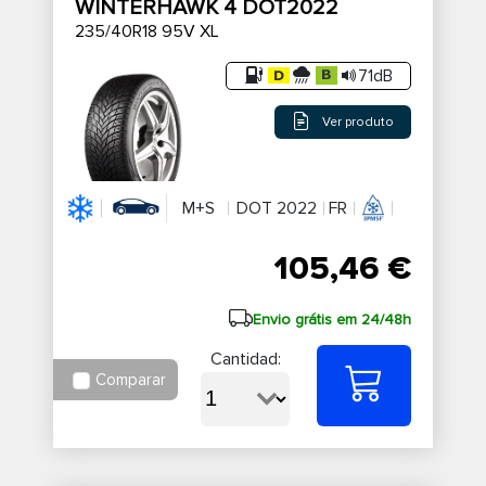
WINTERHAWK 4 DOT2022
235/40R18 95V XL
71dB
Ver produto
M+S
DOT 2022
FR
105,46 €
Envio grátis em 24/48h
Cantidad:
Comparar