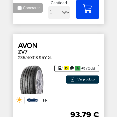
Cantidad:
Comparar
AVON
ZV7
235/40R18 95Y XL
70dB
Ver produto
FR
93,79 €