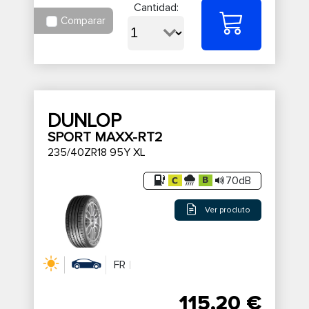
Cantidad:
Comparar
DUNLOP
SPORT MAXX-RT2
235/40ZR18 95Y XL
70dB
Ver produto
FR
115,20 €