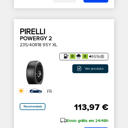
PIRELLI
POWERGY 2
235/40R18 95Y XL
69dB
Ver produto
FR
113,97 €
Recomendado
Envio grátis em 24/48h