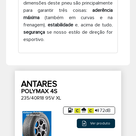
dimensões deste pneu são principalmente
Pneus de caminhão
para garantir três coisas:
aderência
máxima
(também em curvas e na
frenagem),
estabilidade
e, acima de tudo,
segurança
se nosso estilo de direção for
esportivo.
ANTARES
POLYMAX 4S
235/40R18 95V XL
72dB
Ver produto