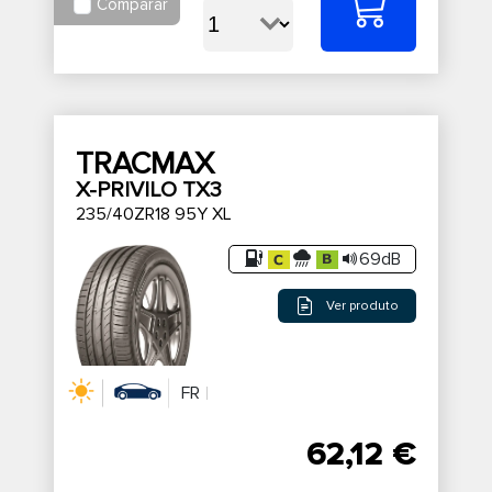
Comparar
TRACMAX
X-PRIVILO TX3
235/40ZR18 95Y XL
69dB
Ver produto
FR
62,12 €