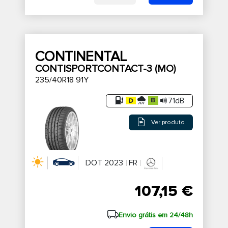
CONTINENTAL
CONTISPORTCONTACT-3 (MO)
235/40R18 91Y
71dB
Ver produto
DOT 2023
FR
107,15 €
Envio grátis em 24/48h