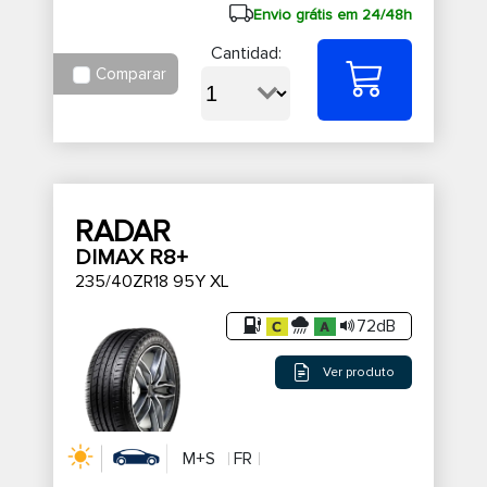
Envio grátis em 24/48h
Cantidad:
Comparar
RADAR
DIMAX R8+
235/40ZR18 95Y XL
72dB
Ver produto
M+S
FR