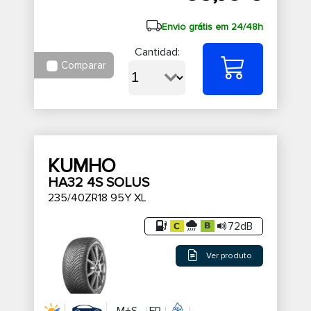
Envio grátis em 24/48h
Cantidad:
Comparar
KUMHO
HA32 4S SOLUS
235/40ZR18 95Y XL
72dB
Ver produto
M+S
FR