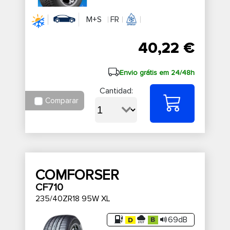
M+S
FR
40,22 €
Envio grátis em 24/48h
Cantidad:
Comparar
COMFORSER
CF710
235/40ZR18 95W XL
69dB