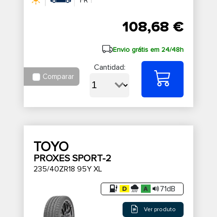
108,68 €
Envio grátis em 24/48h
Cantidad:
Comparar
TOYO
PROXES SPORT-2
235/40ZR18 95Y XL
71dB
Ver produto