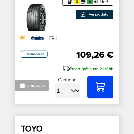
71dB
Ver produto
FR
109,26 €
Recomendado
Envio grátis em 24/48h
Cantidad:
Comparar
TOYO