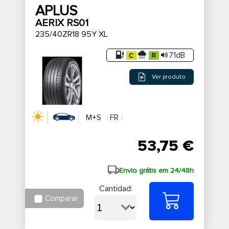
APLUS
AERIX RS01
235/40ZR18 95Y XL
71dB
Ver produto
M+S
FR
53,75 €
Envio grátis em 24/48h
Cantidad:
Comparar