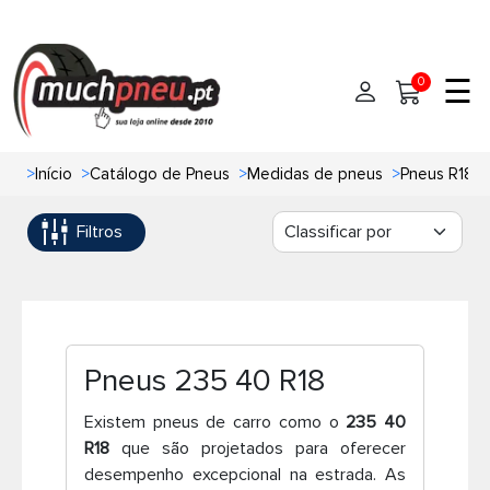
☰
0
>
Início
>
Catálogo de Pneus
>
Medidas de pneus
>
Pneus R18
Início
Filtros
Pneus
Pneus de carro
Marcas
Pneus 4x4
Oficinas de Pneus
Pneus 235 40 R18
Ajuda
Pneus de moto
Existem pneus de carro como o
235 40
R18
que são projetados para oferecer
Contato
Pneus de Van
desempenho excepcional na estrada. As