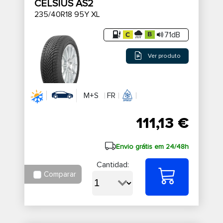
CELSIUS AS2
235/40R18 95Y XL
71dB
Ver produto
M+S
FR
111,13 €
Envio grátis em 24/48h
Cantidad:
Comparar