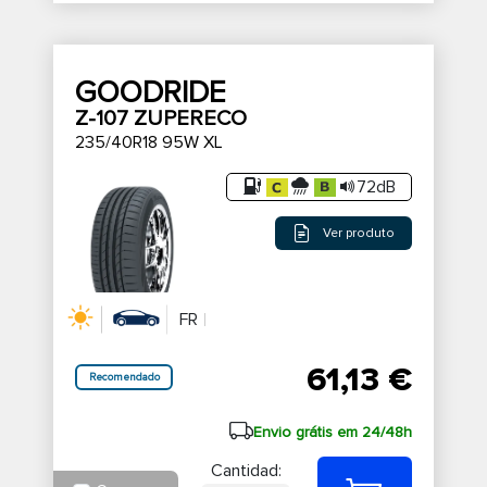
GOODRIDE
Z-107 ZUPERECO
235/40R18 95W XL
72dB
Ver produto
FR
61,13 €
Recomendado
Envio grátis em 24/48h
Cantidad: