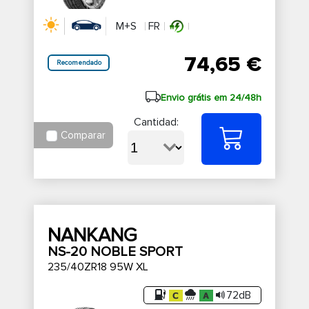
M+S
FR
74,65 €
Recomendado
Envio grátis em 24/48h
Cantidad:
Comparar
NANKANG
NS-20 NOBLE SPORT
235/40ZR18 95W XL
72dB