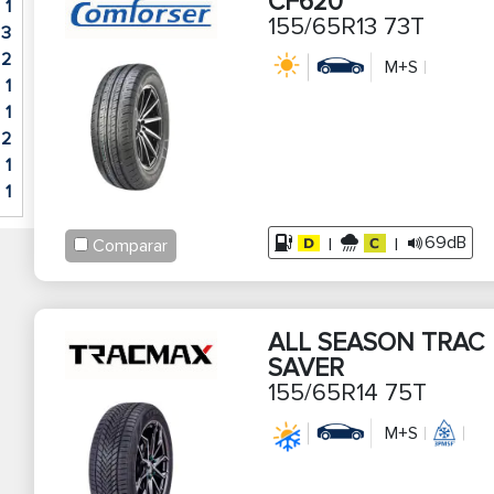
CF620
1
155/65R13 73T
3
2
M+S
1
1
2
1
1
69dB
|
|
Comparar
ALL SEASON TRAC
SAVER
155/65R14 75T
M+S