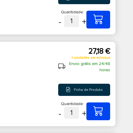
Quantidade:
-
+
1
27,18 €
1 unidades em estoque
Envio grátis em 24/48
horas
Ficha de Produto
Quantidade:
-
+
1