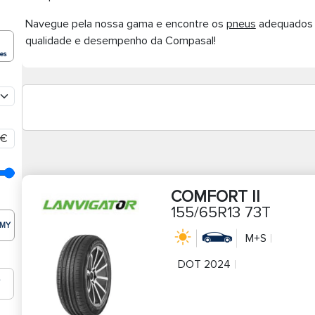
Navegue pela nossa gama e encontre os
pneus
adequados p
qualidade e desempenho da Compasal!
ões
€
COMFORT II
155/65R13 73T
MY
M+S
DOT 2024
T