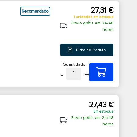
27,31 €
Recomendado
1 unidades em estoque
Envio grátis em 24/48
horas
Ficha de Produto
Quantidade:
-
+
1
27,43 €
Em estoque
Envio grátis em 24/48
horas