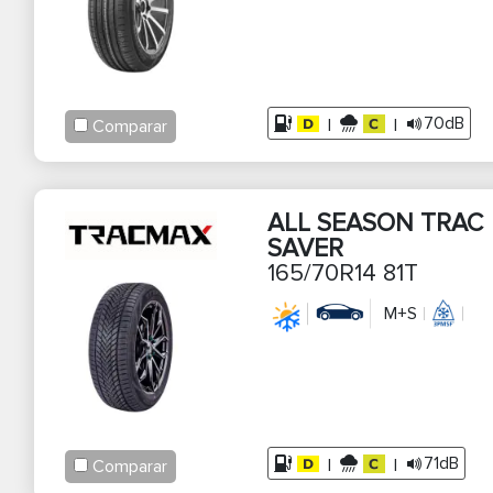
70dB
|
|
Comparar
ALL SEASON TRAC
SAVER
165/70R14 81T
M+S
71dB
|
|
Comparar