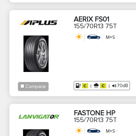
AERIX FS01
155/70R13 75T
M+S
70dB
|
|
Comparar
FASTONE HP
155/70R13 75T
M+S