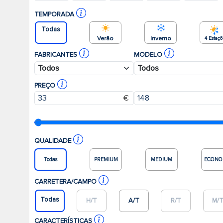
TEMPORADA
Todas
Verão
Inverno
4 Estaç
FABRICANTES
MODELO
PREÇO
€
QUALIDADE
Todas
PREMIUM
MEDIUM
ECONO
CARRETERA/CAMPO
Todas
H/T
A/T
R/T
M/
CARACTERÍSTICAS