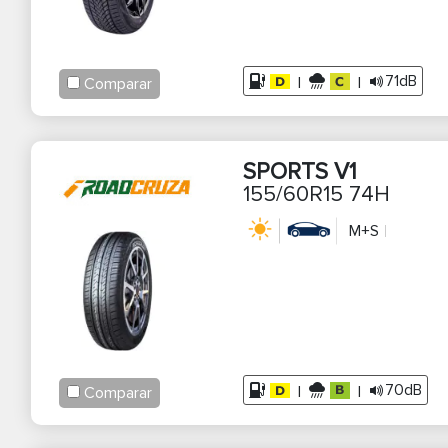
71dB
|
|
Comparar
SPORTS V1
155/60R15 74H
M+S
70dB
|
|
Comparar