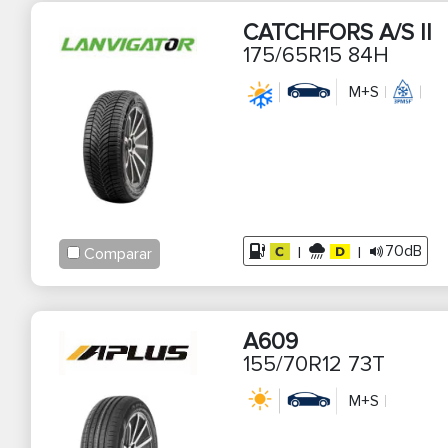
CATCHFORS A/S II
175/65R15 84H
M+S
70dB
|
|
Comparar
A609
155/70R12 73T
M+S