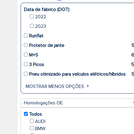
Data de fabrico (DOT)
2022
2023
Runflat
Protetor de jante
M+S
3 Picos
5
Pneu otimizado para veículos elétricos/híbridos
MOSTRAR MENOS OPÇÕES
Homologações OE
Todos
AUDI
BMW