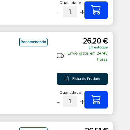
Quantidade:
-
+
1
26,20 €
Recomendado
Em estoque
Envio grátis em 24/48
horas
Ficha de Produto
Quantidade:
-
+
1