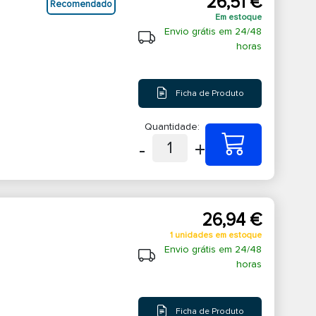
26,51 €
Recomendado
Em estoque
Envio grátis em 24/48
horas
Ficha de Produto
Quantidade:
-
+
1
26,94 €
1 unidades em estoque
Envio grátis em 24/48
horas
Ficha de Produto