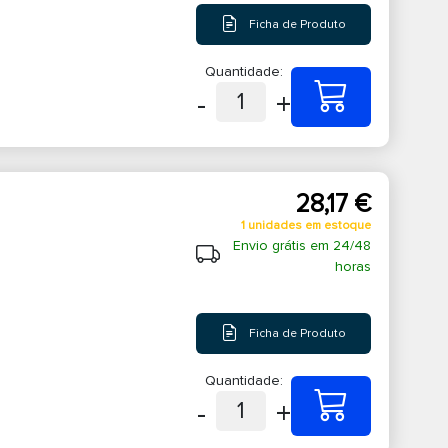
Ficha de Produto
Quantidade:
-
+
1
28,17 €
1 unidades em estoque
Envio grátis em 24/48
horas
Ficha de Produto
Quantidade:
-
+
1