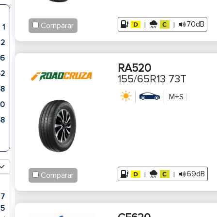
70dB
|
|
Comparar
1
2
6
RA520
52
155/65R13 73T
68
M+S
0
58
69dB
|
|
Comparar
7
5