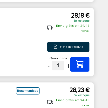
28,18 €
Em estoque
Envio grátis em 24/48
horas
Ficha de Produto
Quantidade:
-
+
1
28,23 €
Recomendado
Em estoque
Envio grátis em 24/48
horas