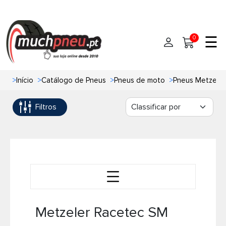
☰
0
>
Início
>
Catálogo de Pneus
>
Pneus de moto
>
Pneus Metzeler
Início
Filtros
Pneus
Pneus de carro
Marcas
Pneus 4x4
Oficinas de Pneus
Ajuda
Pneus de moto
Metzeler Racetec SM
Contato
Pneus de Van