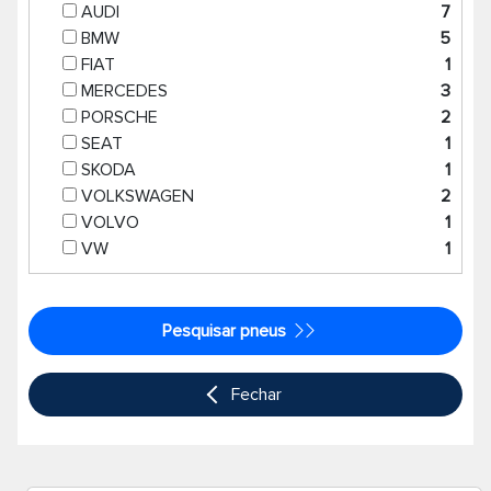
AUDI
7
BMW
5
FIAT
1
MERCEDES
3
PORSCHE
2
SEAT
1
SKODA
1
VOLKSWAGEN
2
VOLVO
1
VW
1
Pesquisar pneus
Fechar