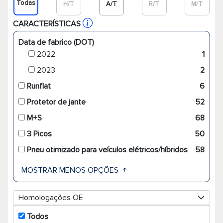
Todas
H/T
A/T
R/T
M/T
CARACTERÍSTICAS
Data de fabrico (DOT)
2022
1
2023
2
Runflat
6
Protetor de jante
52
M+S
68
3 Picos
50
Pneu otimizado para veículos elétricos/híbridos
58
MOSTRAR MENOS OPÇÕES
Homologações OE
Todos