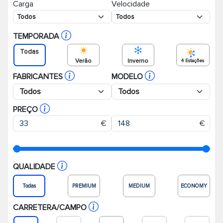
Carga
Velocidade
Pneus de caminhão
TEMPORADA
Todas
Verão
Inverno
4 Estações
FABRICANTES
MODELO
PREÇO
€
€
QUALIDADE
Todas
PREMIUM
MEDIUM
ECONOMY
CARRETERA/CAMPO