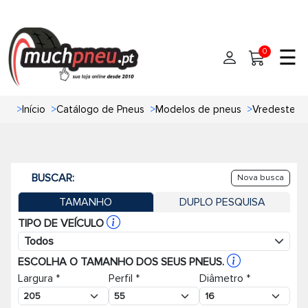
☰
0
>
Início
>
Catálogo de Pneus
>
Modelos de pneus
>
Vredestein 
Início
Pneus
BUSCAR:
Nova busca
Pneus de carro
Marcas
TAMANHO
DUPLO PESQUISA
Pneus 4x4
Oficinas de Pneus
TIPO DE VEÍCULO
Todos
Ajuda
Pneus de moto
ESCOLHA O TAMANHO DOS SEUS PNEUS.
Largura *
Perfil *
Diâmetro *
Contato
Pneus de Van